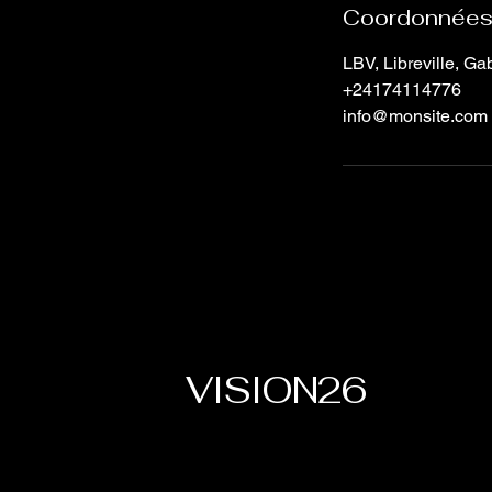
Coordonnée
LBV, Libreville, G
+24174114776
info@monsite.com
VISION26