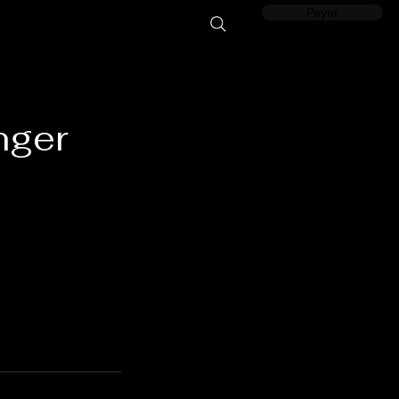
Payer
nger